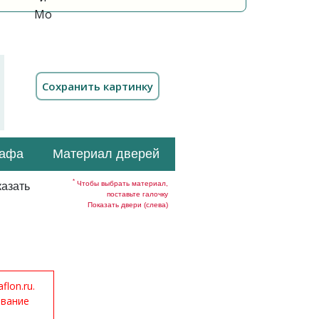
кафа
Материал дверей
*
Чтобы выбрать материал,
азать
поставьте галочку
Показать двери (слева)
lon.ru.
ование