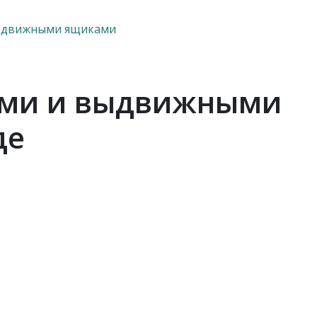
выдвижными ящиками
ками и выдвижными
де