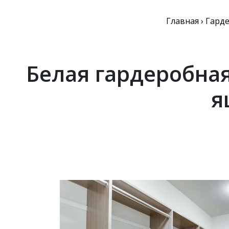
Главная
›
Гард
Белая гардеробна
я