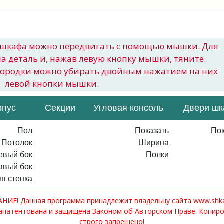
шкафа можно передвигать с помощью мышки. Для
на деталь и, нажав левую кнопку мышки, тяните.
городки можно убирать двойным нажатием на них
левой кнопки мышки.
рпус
Секции
Угловая консоль
Двери ш
Пол
Показать
Пок
Потолок
Ширина
евый бок
Полки
авый бок
я стенка
ИЕ! Данная программа принадлежит владельцу сайта www.shkaf
апатентована и защищена Законом об Авторском Праве. Копир
строго запрещено!