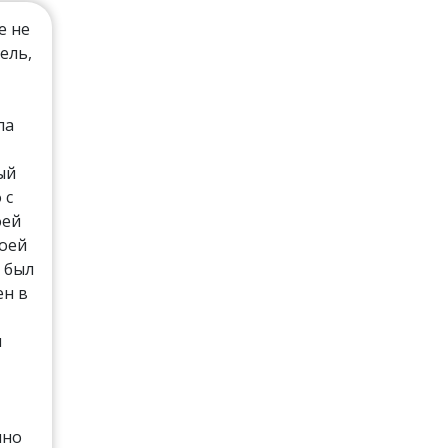
е не
ель,
ла
ый
 с
оей
моей
 был
ен в
и
чно