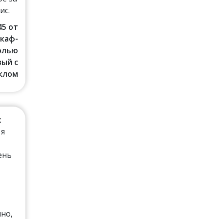
ис.
45 от
Шкаф-
солью
ый с
клом
х
 я
ень
но,