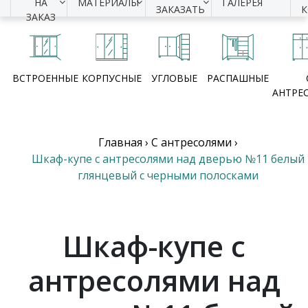
НА
МАТЕРИАЛЫ
ГАЛЕРЕЯ
ЗАКАЗАТЬ
ЗАКАЗ
ВСТРОЕННЫЕ
КОРПУСНЫЕ
УГЛОВЫЕ
РАСПАШНЫЕ
АНТРЕ
Главная
›
С антресолями
›
Шкаф-купе с антресолями над дверью №11 белый
глянцевый с черными полосками
Шкаф-купе с
антресолями над