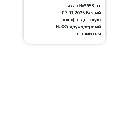
льню
заказ №3653 от
07.01.2025 Белый
шкаф в детскую
№385 двухдверный
с принтом