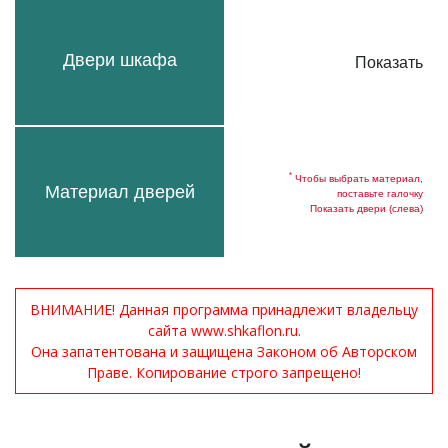
Двери шкафа
Показать
*
Чтобы выбрать материал,
Материал дверей
поставьте галочку
Показать двери (слева)
ВНИМАНИЕ! Данная программа принадлежит владельцу
сайта www.shkaflon.ru.
Она запатентована и защищена Законом об Авторском
Праве. Копирование строго запрещено!