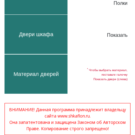
Полки
Двери шкафа
Показать
*
Чтобы выбрать материал,
Материал дверей
поставьте галочку
Показать двери (слева)
ВНИМАНИЕ! Данная программа принадлежит владельцу
сайта www.shkaflon.ru.
Она запатентована и защищена Законом об Авторском
Праве. Копирование строго запрещено!