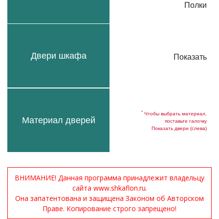
Полки
Двери шкафа
Показать
*
Чтобы выбрать материал,
Материал дверей
поставьте галочку
Показать двери (слева)
ВНИМАНИЕ! Данная программа принадлежит владельцу
сайта www.shkaflon.ru.
Она запатентована и защищена Законом об Авторском
Праве. Копирование строго запрещено!