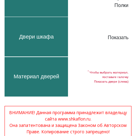
Полки
Двери шкафа
Показать
*
Чтобы выбрать материал,
Материал дверей
поставьте галочку
Показать двери (слева)
ВНИМАНИЕ! Данная программа принадлежит владельцу
сайта www.shkaflon.ru.
Она запатентована и защищена Законом об Авторском
Праве. Копирование строго запрещено!