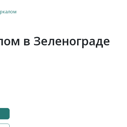
еркалом
лом в Зеленограде