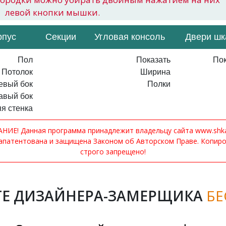
левой кнопки мышки.
рпус
Секции
Угловая консоль
Двери ш
Пол
Показать
Пок
Потолок
Ширина
евый бок
Полки
авый бок
я стенка
ИЕ! Данная программа принадлежит владельцу сайта www.shkaf
апатентована и защищена Законом об Авторском Праве. Копир
строго запрещено!
Е ДИЗАЙНЕРА-ЗАМЕРЩИКА
БЕ