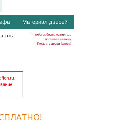
кафа
Материал дверей
*
Чтобы выбрать материал,
азать
поставьте галочку
Показать двери (слева)
lon.ru.
ование
СПЛАТНО!